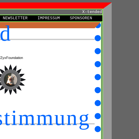
X-tended
NEWSLETTER
IMPRESSUM
SPONSOREN
ed
fZyxFoundation
nstimmung