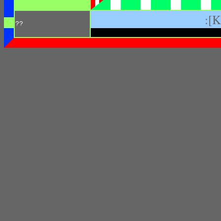
:[
??