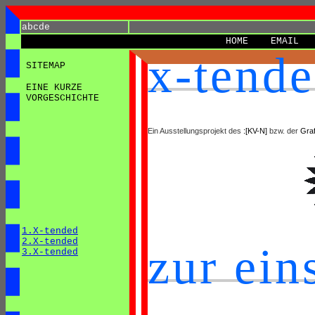
abcde
HOME
EMAIL
x-tend
SITEMAP
EINE KURZE
VORGESCHICHTE
Ein Ausstellungsprojekt des
:[KV-N]
bzw. der
Gra
1.X-tended
2.X-tended
zur ei
3.X-tended