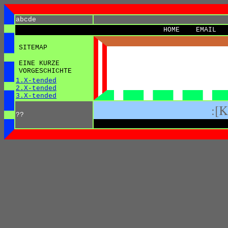
abcde
HOME
EMAIL
SITEMAP
EINE KURZE
VORGESCHICHTE
1.X-tended
2.X-tended
3.X-tended
:[
??