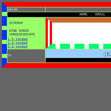
abcde
HOME
EMAIL
SITEMAP
EINE KURZE
VORGESCHICHTE
1.X-tended
2.X-tended
3.X-tended
:[
??