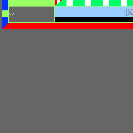
:[
??