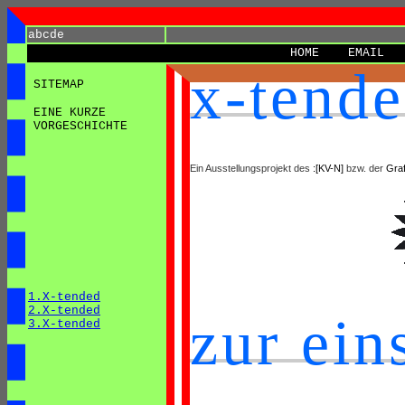
abcde
HOME
EMAIL
x-tend
SITEMAP
EINE KURZE
VORGESCHICHTE
Ein Ausstellungsprojekt des
:[KV-N]
bzw. der
Gra
1.X-tended
2.X-tended
zur ei
3.X-tended