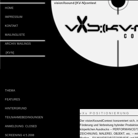
HOME
IMPRESSUM
KONTAKT
MAILINGLISTE
ARCHIV MAILINGS
:[KV-N]
THEMA
FEATURES
HINTERGRUND
vXs POSITIONIERUNG
TEILNAHMEBEDINGUNGEN
Der visionXsoundContest konzentriert sich,
Förderung und Verbreitung hybrider Produktio
ANMELDUNG: CLOSED
körperlichen Ausdrucks – PERFORMANCE/TA
ZEICHNUNG, MALEREI, OBJEKT, etc. – mit den
SCREENING 4.5.2008