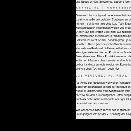
und Neues schlägt Bekanntes, extreme formal
SPEZIALFALL ÖSTERREI
Österreich ist – aufgrund der Abwesenheit v
damit von außeruniversitären Zugängen zu en
mitteln – seit je ein typisches Low-Tech-Entw
Kunstproduktion einbeziehen wollen und müs
Dieser (auf den ersten Blick nicht auszugleic
österreichische Medienkünstler traditionell 
Software ist nicht neutral, sondern prägt, je
inhaltlich. Diese (künstlerische Absichten ne
Produktions-Hard- und Software selbst entwi
ständigen österreichischen Position zur Med
Besonderes aus. Diese Produktionsweise, d
zwischen künstlerischer Intention und techni
selbst handlebaren technolo­gi­schen Ebene he
bildnerischen Techniken – auch hier.
vXs VIRTUELL vs. REAL
Als Folge der modernen weltweiten Vernetzun
Zugriffsmöglichkeiten verliert der geografis
Kunst im allgemeinen wird zwangsläufig imme
aller Welt« (deren ursprünglicher Entstehungso
auch als nicht mehr in nationale oder gar lok
behandelt werden müssen.
Wir lassen vXs daher so weit wie möglich im
unumgänglich ist: bei der Zusendung der eing