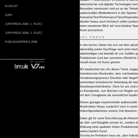
Medien – FILM/VIDEO/FOTOGRAFIE und MUSIK
elektronischer und digitaler Technologien hers
PLAYLIST
Besonders interessiert sind wir an der Teiln
audiovisuellen Medienbereich in den Sparten 
JURY
Animation/Text/Performance/Tanz/Körperarbe
darüber hinaus auch technisch selbst produzi
JURYPREIS 2008: 1. PLATZ
einen erweiterten Blick auf verschiedene Spa
Kunst provozieren.
JURYPREIS 2008: 2. PLATZ
vXs FOKUS
PUBLIKUMSPREIS 2008
In den letzten Jahren hat sich auf dem aktue
übermäßig starke Nachfrage nach einer besti
arbeitsteiligen und deshalb oft von Zufällen g
Produktionen (und das vermehrte öffentliche
Wir danken:
visuell etwas mit Kunst gemein.
Wir beobachten bei vXs diesen Trend, reagi
künstlerischen Musikvideo, dem »nichtarbeit
Visualisierungsprozess Einzelner oder längerf
untrennbare künstlerische Verbindung der bei
Künstlerpersönlichkeiten. Denn für uns sind
zu Komplexität, zum Brechen von Regeln und 
mit dem Unsagbaren als wesentlicher Aspekt
Dieses gewagte experimentelle audiovisuelle 
Musikvideos hinaus zusätzlich noch in seine
Videoclipproduktionen unserer Zeit beweisen.
Daher gilt für seine Einschätzung die Arbei
als Seh- und Klangbild vertraut ist, sondern
Wahrung eines qualitativ hohen Produktionsleve
wahrscheinlich Kunst.
Technische Perfektion freut uns, aber Individu