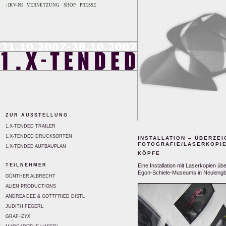
: [KV-N]
VERNETZUNG
SHOP
PRESSE
ZUR AUSSTELLUNG
1.X-TENDED TRAILER
1.X-TENDED DRUCKSORTEN
INSTALLATION – ÜBERZE
FOTOGRAFIE/LASERKOPI
1.X-TENDED AUFBAUPLAN
KÖPFE
TEILNEHMER
Eine Installation mit Laserkopien üb
Egon-Schiele-Museums in Neuleng
GÜNTHER ALBRECHT
ALIEN PRODUCTIONS
ANDREA DEE & GOTTFRIED DISTL
JUDITH FEGERL
GRAF+ZYX