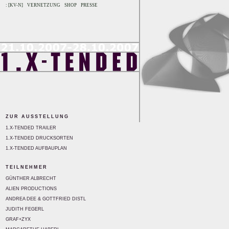
: [KV-N]
VERNETZUNG
SHOP
PRESSE
ZUR AUSSTELLUNG
1.X-TENDED TRAILER
1.X-TENDED DRUCKSORTEN
1.X-TENDED AUFBAUPLAN
TEILNEHMER
GÜNTHER ALBRECHT
ALIEN PRODUCTIONS
ANDREA DEE & GOTTFRIED DISTL
JUDITH FEGERL
GRAF+ZYX