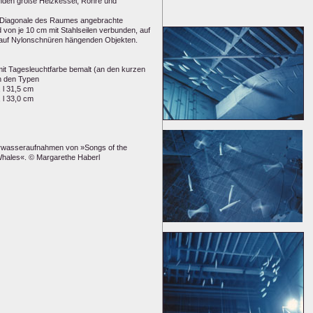
änden große Heizkessel, Rohre und
er Diagonale des Raumes angebrachte
 von je 10 cm mit Stahlseilen verbunden, auf
 auf Nylonschnüren hängenden Objekten.
mit Tagesleuchtfarbe bemalt (an den kurzen
in den Typen
, l 31,5 cm
, l 33,0 cm
erwasseraufnahmen von »Songs of the
hales«. © Margarethe Haberl