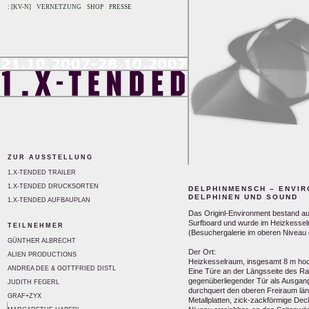
: [KV-N]
VERNETZUNG
SHOP
PRESSE
ZUR AUSSTELLUNG
1.X-TENDED TRAILER
1.X-TENDED DRUCKSORTEN
DELPHINMENSCH – ENVIR
DELPHINEN UND SOUND
1.X-TENDED AUFBAUPLAN
Das Originl-Environment bestand a
Surfboard und wurde im Heizkessel
TEILNEHMER
(Besuchergalerie im oberen Niveau d
GÜNTHER ALBRECHT
Der Ort:
ALIEN PRODUCTIONS
Heizkesselraum, insgesamt 8 m hoch
ANDREA DEE & GOTTFRIED DISTL
Eine Türe an der Längsseite des Rau
gegenüberliegender Tür als Ausgang
JUDITH FEGERL
durchquert den oberen Freiraum lä
GRAF+ZYX
Metallplatten, zick-zackförmige Dec