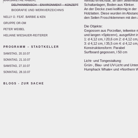
Niveau erreichbar, an den Seitenw
MARGARETHE HABERL
Schaltanlagen, Boden aus Klinker.
DELPHINMENSCH – ENVIRONMENT – KONZEPT
An der Decke zwei keilförmig in d
BIOGRAFIE UND WERKVERZEICHNIS
Holzlatten. Diese wurden im Abstand
NELLY O. FEAT. BARBIE & KEN
den Seilen Froschklemmen mit den
GRUPPE OR-OM
Die Objekte:
PETER WEIBEL
Gegossen aus Porzellan, teilweise 
und langen »Spitzen«), ausgeführt 
HELIANE WIESAUER-REITERER
1: d 4,12 cm, l 20,6 cm 2: d 4,12 cm
3: d 4,12 cm, l 35,5 cm 4: d 4,12 cm
PROGRAMM – STADTKELLER
Konstruktionsform: Parabel
Surfboard gegossen, l 50 cm
SAMSTAG, 20.10.07
SONNTAG, 21.10.07
Licht- und Tongestaltung:
Grün-, Blau- und UV-Licht und Unt
SAMSTAG, 27.10.07
Humphack Whale« und »Northern W
SONNTAG, 28.10.07
BLOGS - ZUR SACHE