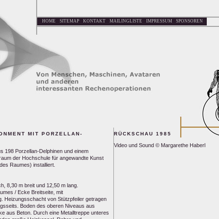
HOME
SITEMAP
KONTAKT
MAILINGLISTE
IMPRESSUM
SPONSOREN
ONMENT MIT PORZELLAN-
RÜCKSCHAU 1985
Video und Sound © Margarethe Haberl
us 198 Porzellan-Delphinen und einem
raum der Hochschule für angewandte Kunst
es Raumes) installiert.
, 8,30 m breit und 12,50 m lang.
mes / Ecke Breitseite, mit
. Heizungsschacht von Stützpfeiler getragen
ngsseits. Boden des oberen Niveaus aus
ke aus Beton. Durch eine Metalltreppe unteres