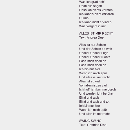
Was ich grad seh’
Doch alle sagen
Dass ich nichts versteh
Ich kann’s nicht erklären
Uuuuh
Ich kann nicht erklären
Was vorgeht in mir
ALLES IST MIR RECHT
Text: Andrea Dee
Alles ist nur Schein
Und der Schein tut weh
Unecht Unecht Lüge
Unecht Unecht Nichts
Fass mich doch an
Fass mich doch an
Ich bin nur hier
Wenn ich mich spür
Und alles ist mir recht
Alles ist zu viel
Von allem ist zu viel
Ich hoff, ich komme durch
Und werde nicht berührt
Blind und taub
Blind und taub und tot
Ich bin nur hier
Wenn ich mich spür
Und alles ist mir recht
SWING SWING
Text: Gottfried Distl