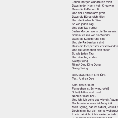
Jeden Morgen wundre ich mich
Dass in der Nacht kein Krieg war
Dass die U-Bahn rollt
Und der Fabrikslärm grollt
Dass die Büros sich füllen
Und die Radios brüllen
So wie jeden Tag
Und den Tag vorher
Jeden Morgen wenn die Sonne mic
Scheint es mir wie ein Wunder
Dass die Kugeln rund sind
Und die Farben bunt sind
Dass die Gespenster verschwinden
Und die Menschen sich finden
So wie jeden Tag
Und den Tag vorher
Swing Swing
Ring A Ding Ding Dong
Swing Swing
DAS MODERNE GEFÜHL
Text: Andrea Dee
Kino, das ist bunt
Fernsehen ist Schwarz-Weiß
Schallplatten sind rund
Neon ist nicht heiß
Und ich, ich sehe aus wie ein Autom
Doch mein Inneres ist Antiquität
Mein Styling, das ist aktuell, visuell
Doch in mir hat sich nichts weiterge
In mir hat sich nichts weitergedreht