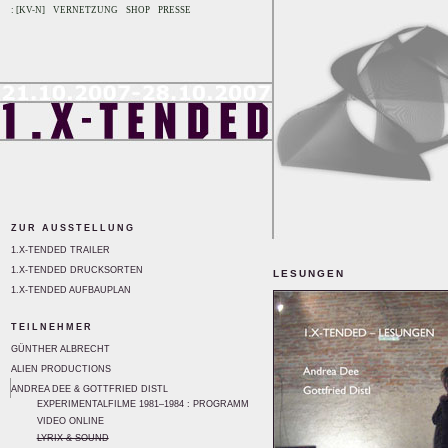
: [KV-N]
VERNETZUNG
SHOP
PRESSE
ZUR AUSSTELLUNG
1.X-TENDED TRAILER
1.X-TENDED DRUCKSORTEN
LESUNGEN
1.X-TENDED AUFBAUPLAN
TEILNEHMER
GÜNTHER ALBRECHT
ALIEN PRODUCTIONS
ANDREA DEE & GOTTFRIED DISTL
EXPERIMENTALFILME 1981–1984 : PROGRAMM
VIDEO ONLINE
LYRIX & SOUND