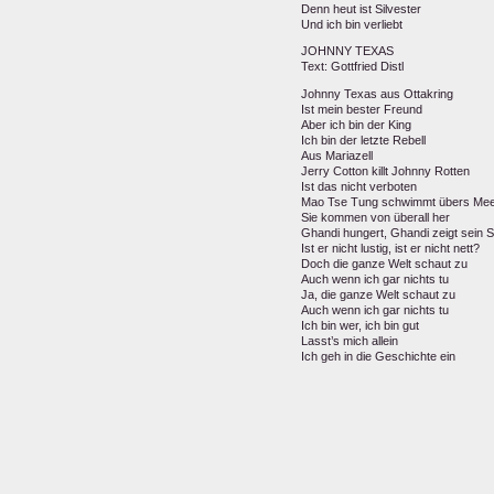
Denn heut ist Silvester
Und ich bin verliebt
JOHNNY TEXAS
Text: Gottfried Distl
Johnny Texas aus Ottakring
Ist mein bester Freund
Aber ich bin der King
Ich bin der letzte Rebell
Aus Mariazell
Jerry Cotton killt Johnny Rotten
Ist das nicht verboten
Mao Tse Tung schwimmt übers Me
Sie kommen von überall her
Ghandi hungert, Ghandi zeigt sein S
Ist er nicht lustig, ist er nicht nett?
Doch die ganze Welt schaut zu
Auch wenn ich gar nichts tu
Ja, die ganze Welt schaut zu
Auch wenn ich gar nichts tu
Ich bin wer, ich bin gut
Lasst’s mich allein
Ich geh in die Geschichte ein