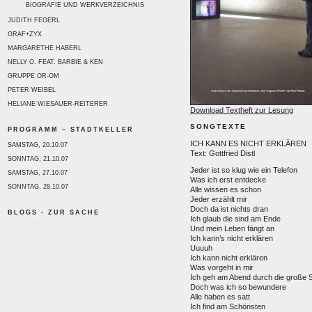
BIOGRAFIE UND WERKVERZEICHNIS
JUDITH FEGERL
GRAF+ZYX
MARGARETHE HABERL
NELLY O. FEAT. BARBIE & KEN
GRUPPE OR-OM
PETER WEIBEL
HELIANE WIESAUER-REITERER
Download Textheft zur Lesung
SONGTEXTE
PROGRAMM – STADTKELLER
ICH KANN ES NICHT ERKLÄREN
SAMSTAG, 20.10.07
Text: Gottfried Distl
SONNTAG, 21.10.07
Jeder ist so klug wie ein Telefon
SAMSTAG, 27.10.07
Was ich erst entdecke
SONNTAG, 28.10.07
Alle wissen es schon
Jeder erzählt mir
Doch da ist nichts dran
BLOGS - ZUR SACHE
Ich glaub die sind am Ende
Und mein Leben fängt an
Ich kann’s nicht erklären
Uuuuh
Ich kann nicht erklären
Was vorgeht in mir
Ich geh am Abend durch die große S
Doch was ich so bewundere
Alle haben es satt
Ich find am Schönsten