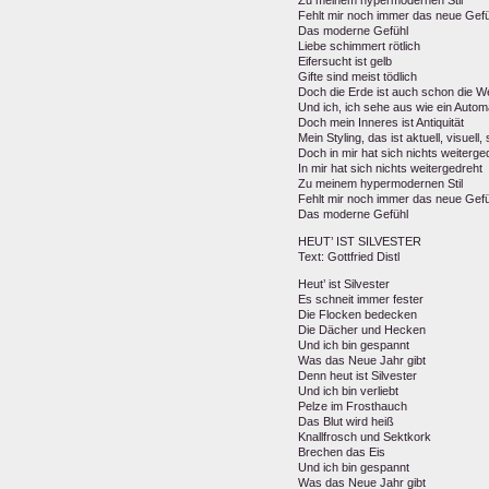
Zu meinem hypermodernen Stil
Fehlt mir noch immer das neue Gefü
Das moderne Gefühl
Liebe schimmert rötlich
Eifersucht ist gelb
Gifte sind meist tödlich
Doch die Erde ist auch schon die We
Und ich, ich sehe aus wie ein Autom
Doch mein Inneres ist Antiquität
Mein Styling, das ist aktuell, visuell
Doch in mir hat sich nichts weiterge
In mir hat sich nichts weitergedreht
Zu meinem hypermodernen Stil
Fehlt mir noch immer das neue Gefü
Das moderne Gefühl
HEUT’ IST SILVESTER
Text: Gottfried Distl
Heut’ ist Silvester
Es schneit immer fester
Die Flocken bedecken
Die Dächer und Hecken
Und ich bin gespannt
Was das Neue Jahr gibt
Denn heut ist Silvester
Und ich bin verliebt
Pelze im Frosthauch
Das Blut wird heiß
Knallfrosch und Sektkork
Brechen das Eis
Und ich bin gespannt
Was das Neue Jahr gibt